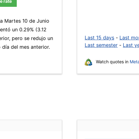
e rate
ía Martes 10 de Junio
ntó un 0.29% (3.12
Last 15 days
-
Last mo
rior, pero se redujo un
Last semester
-
Last y
día del mes anterior.
Watch quotes in
Meta