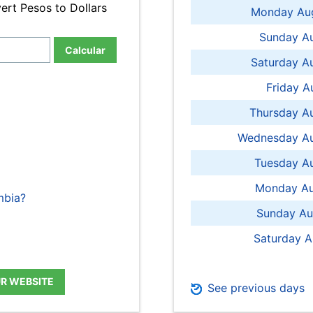
ert Pesos to Dollars
Monday Aug
Sunday Au
Calcular
Saturday A
Friday A
Thursday A
Wednesday Au
Tuesday Au
Monday Au
mbia?
Sunday Au
Saturday A
UR WEBSITE
See previous days