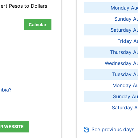
ert Pesos to Dollars
Monday Aug
Sunday Au
Calcular
Saturday A
Friday A
Thursday A
Wednesday Au
Tuesday Au
Monday Au
mbia?
Sunday Au
Saturday A
UR WEBSITE
See previous days