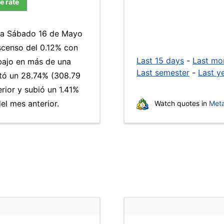
e rate
día Sábado 16 de Mayo
scenso del 0.12% con
Last 15 days
-
Last mo
 bajo en más de una
Last semester
-
Last y
ó un 28.74% (308.79
rior y subió un 1.41%
l mes anterior.
Watch quotes in
Meta