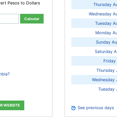
ert Pesos to Dollars
Thursday A
Wednesday Au
Calcular
Tuesday Au
Monday Au
Sunday Au
Saturday A
Friday
Thursday 
mbia?
Wednesday J
Tuesday 
UR WEBSITE
See previous days