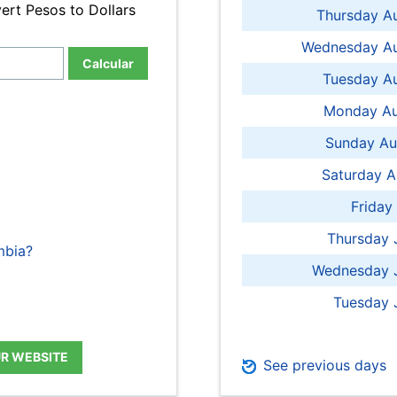
ert Pesos to Dollars
Thursday A
Wednesday Au
Calcular
Tuesday Au
Monday Au
Sunday Au
Saturday A
Friday
Thursday 
mbia?
Wednesday J
Tuesday 
UR WEBSITE
See previous days