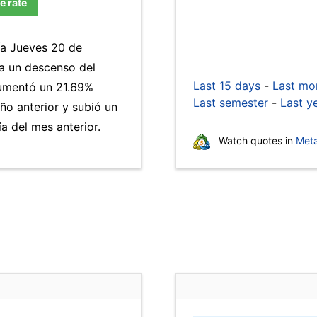
e rate
ía Jueves 20 de
 a un descenso del
Last 15 days
-
Last mo
mentó un 21.69%
Last semester
-
Last y
ño anterior y subió un
 del mes anterior.
Watch quotes in
Meta