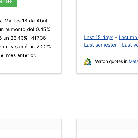
e rate
ía Martes 18 de Abril
 un aumento del 0.45%
Last 15 days
-
Last mo
 un 26.43% (417.36
Last semester
-
Last y
erior y subió un 2.22%
l mes anterior.
Watch quotes in
Meta