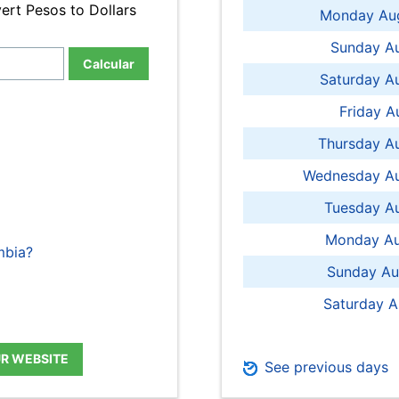
ert Pesos to Dollars
Monday Aug
Sunday Au
Calcular
Saturday A
Friday A
Thursday A
Wednesday Au
Tuesday Au
Monday Au
mbia?
Sunday Au
Saturday A
UR WEBSITE
See previous days