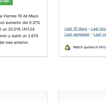
e rate
ía Viernes 19 de Mayo
a un aumento del 0.37%
Last 15 days
-
Last mo
 un 25.01% (411.24
Last semester
-
Last y
erior y subió un 2.61%
el mes anterior.
Watch quotes in
Meta