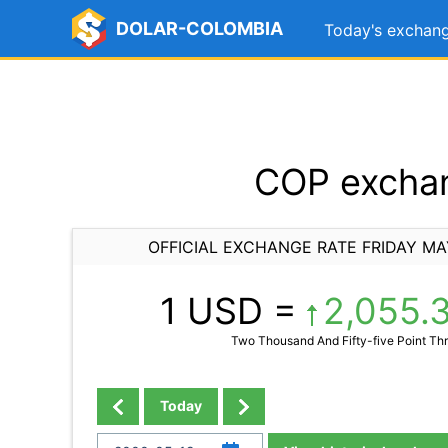
DOLAR-COLOMBIA
Today's exchang
COP exchan
OFFICIAL EXCHANGE RATE FRIDAY MA
1 USD =
2,055.
Two Thousand And Fifty-five Point Thr
Today