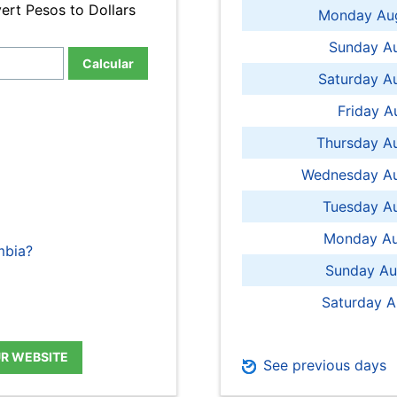
ert Pesos to Dollars
Monday Aug
Sunday Au
Calcular
Saturday A
Friday A
Thursday A
Wednesday Au
Tuesday Au
Monday Au
mbia?
Sunday Au
Saturday A
UR WEBSITE
See previous days