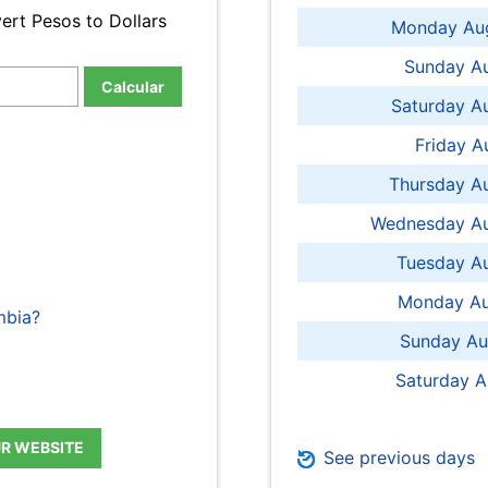
ert Pesos to Dollars
Monday Aug
Sunday Au
Calcular
Saturday A
Friday A
Thursday A
Wednesday Au
Tuesday Au
Monday Au
mbia?
Sunday Au
Saturday A
UR WEBSITE
See previous days