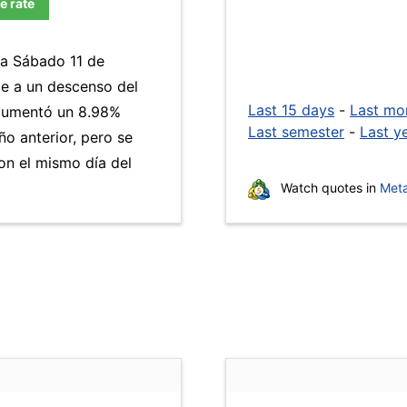
e rate
ía Sábado 11 de
te a un descenso del
Last 15 days
-
Last mo
umentó un 8.98%
Last semester
-
Last y
ño anterior, pero se
n el mismo día del
Watch quotes in
Meta