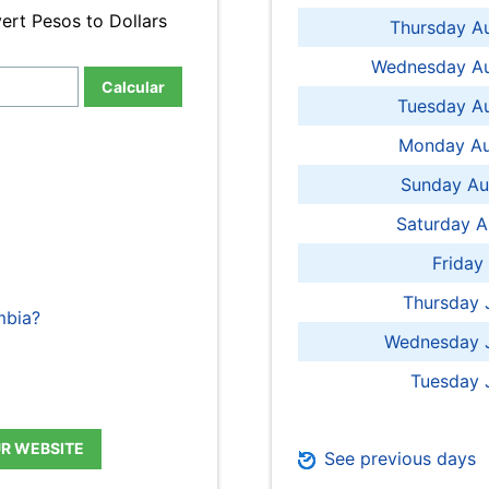
ert Pesos to Dollars
Thursday A
Wednesday Au
Calcular
Tuesday Au
Monday Au
Sunday Au
Saturday A
Friday
Thursday 
mbia?
Wednesday J
Tuesday 
UR WEBSITE
See previous days