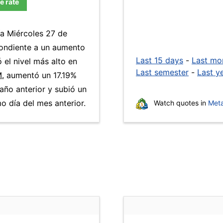
e rate
ía Miércoles 27 de
pondiente a un aumento
Last 15 days
-
Last mo
 el nivel más alto en
Last semester
-
Last y
M.
aumentó un 17.19%
año anterior y subió un
 día del mes anterior.
Watch quotes in
Meta