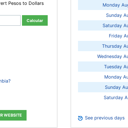
ert Pesos to Dollars
Monday Aug
Sunday Au
Calcular
Saturday A
Friday A
Thursday A
Wednesday Au
Tuesday Au
Monday Au
mbia?
Sunday Au
Saturday A
UR WEBSITE
See previous days