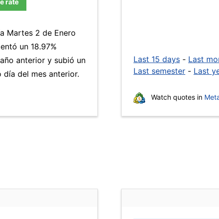
e rate
ía Martes 2 de Enero
ntó un 18.97%
Last 15 days
-
Last mo
año anterior y subió un
Last semester
-
Last y
día del mes anterior.
Watch quotes in
Meta