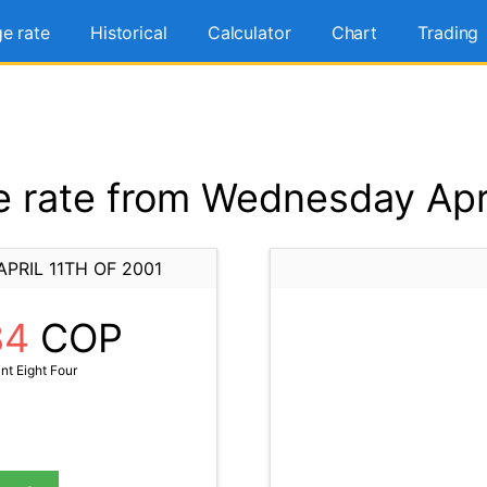
e rate
Historical
Calculator
Chart
Trading
rate from Wednesday Apri
PRIL 11TH OF 2001
84
COP
t Eight Four