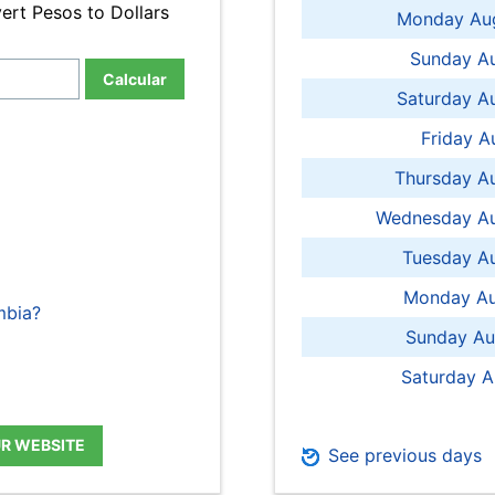
ert Pesos to Dollars
Monday Aug
Sunday Au
Calcular
Saturday A
Friday A
Thursday A
Wednesday Au
Tuesday Au
Monday Au
mbia?
Sunday Au
Saturday A
UR WEBSITE
See previous days