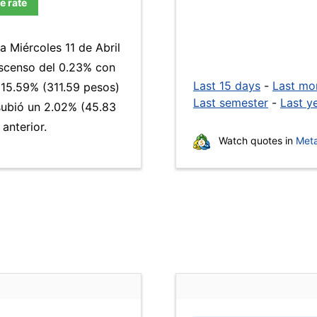
e rate
a Miércoles 11 de Abril
escenso del 0.23% con
Last 15 days
-
Last mo
15.59% (311.59 pesos)
Last semester
-
Last y
 subió un 2.02% (45.83
anterior.
Watch quotes in
Meta