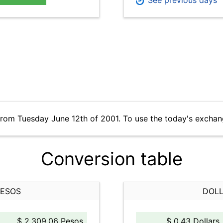
See previous days
from Tuesday June 12th of 2001. To use the today's exchan
Conversion table
PESOS
DOLL
$ 2,309.06 Pesos
$ 0.43 Dollars