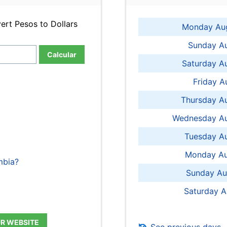
ert Pesos to Dollars
Monday Aug
Sunday Au
Calcular
Saturday A
Friday A
Thursday A
Wednesday Au
Tuesday Au
Monday Au
mbia?
Sunday Au
Saturday A
UR WEBSITE