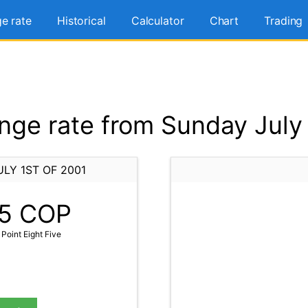
e rate
Historical
Calculator
Chart
Trading
ge rate from Sunday July 
LY 1ST OF 2001
5
COP
oint Eight Five