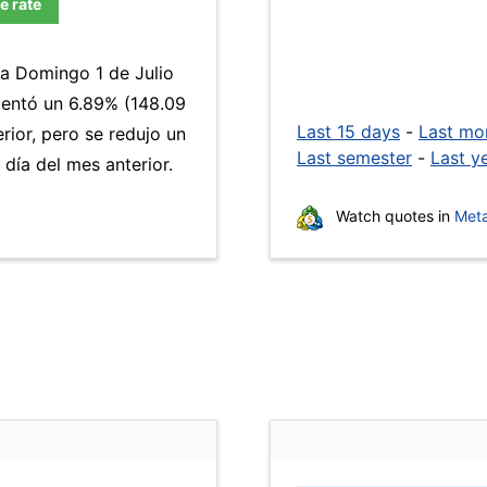
e rate
ía Domingo 1 de Julio
ntó un 6.89% (148.09
Last 15 days
-
Last mo
rior, pero se redujo un
Last semester
-
Last y
ía del mes anterior.
Watch quotes in
Meta