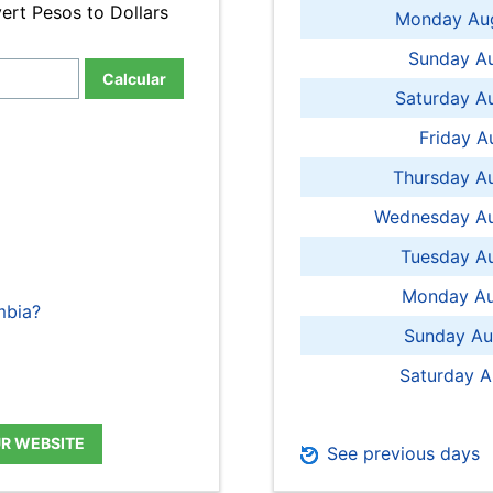
ert Pesos to Dollars
Monday Aug
Sunday Au
Calcular
Saturday A
Friday A
Thursday A
Wednesday Au
Tuesday Au
Monday Au
mbia?
Sunday Au
Saturday A
UR WEBSITE
See previous days