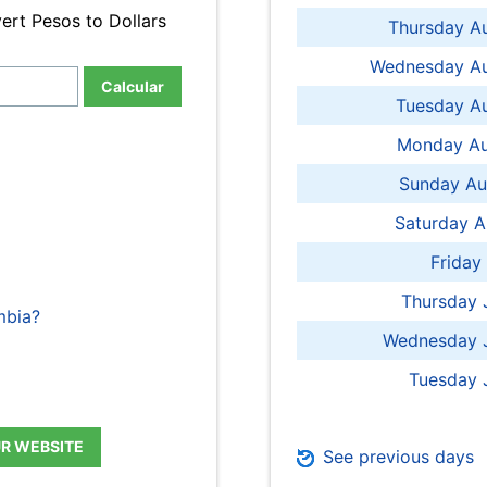
ert Pesos to Dollars
Thursday A
Wednesday Au
Calcular
Tuesday Au
Monday Au
Sunday Au
Saturday A
Friday
Thursday 
mbia?
Wednesday J
Tuesday 
UR WEBSITE
See previous days