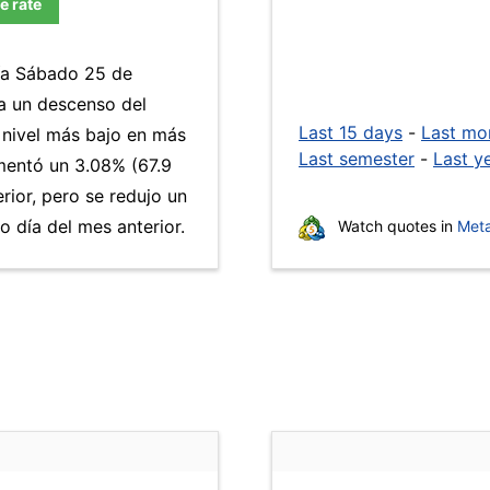
e rate
día Sábado 25 de
 a un descenso del
Last 15 days
-
Last mo
l nivel más bajo en más
Last semester
-
Last y
entó un 3.08% (67.9
rior, pero se redujo un
 día del mes anterior.
Watch quotes in
Meta