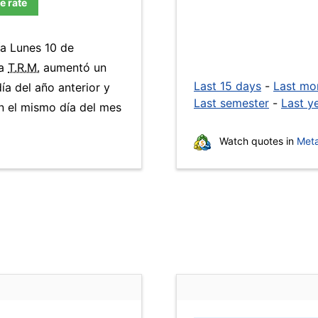
e rate
ía Lunes 10 de
La
T.R.M.
aumentó un
Last 15 days
-
Last mo
ía del año anterior y
Last semester
-
Last y
 el mismo día del mes
Watch quotes in
Meta