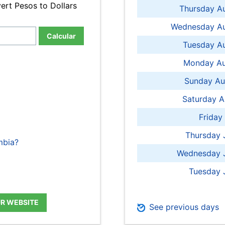
ert Pesos to Dollars
Thursday A
Wednesday Au
Calcular
Tuesday Au
Monday Au
Sunday Au
Saturday A
Friday
Thursday 
mbia?
Wednesday J
Tuesday 
UR WEBSITE
See previous days