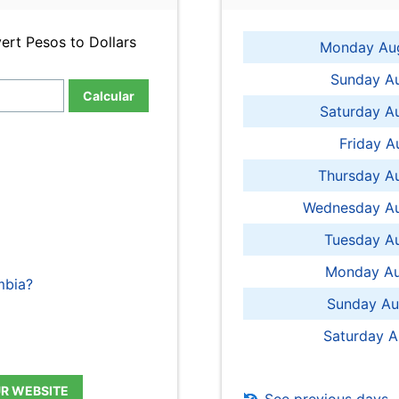
ert Pesos to Dollars
Monday Aug
Sunday Au
Calcular
Saturday A
Friday A
Thursday A
Wednesday Au
Tuesday Au
Monday Au
mbia?
Sunday Au
Saturday A
UR WEBSITE