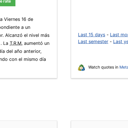
e rate
ía Viernes 16 de
pondiente a un
Last 15 days
-
Last mo
r. Alcanzó el nivel más
Last semester
-
Last y
). La
T.R.M.
aumentó un
ía del año anterior,
ando con el mismo día
Watch quotes in
Meta