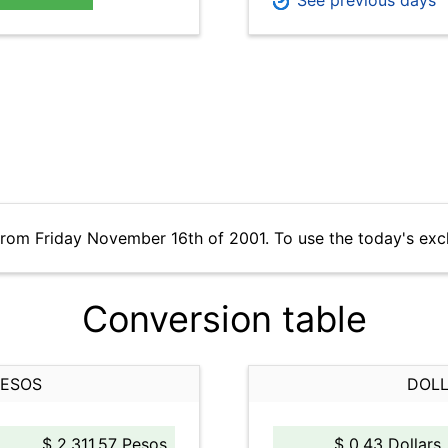
See previous days
from Friday November 16th of 2001. To use the today's exc
Conversion table
PESOS
DOLL
$ 2,311.57 Pesos
$ 0.43 Dollars