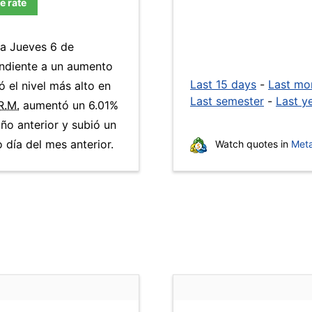
e rate
ía Jueves 6 de
ondiente a un aumento
Last 15 days
-
Last mo
ó el nivel más alto en
Last semester
-
Last y
R.M.
aumentó un 6.01%
año anterior y subió un
día del mes anterior.
Watch quotes in
Meta