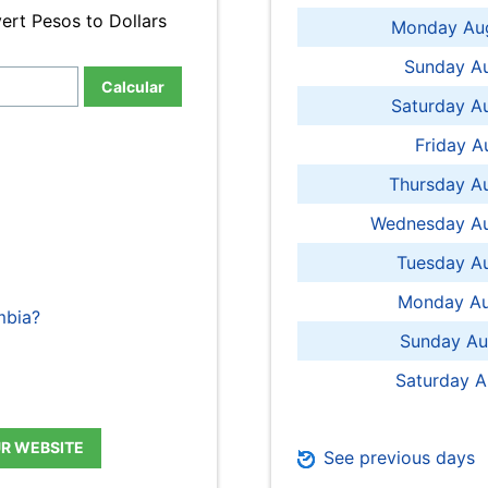
ert Pesos to Dollars
Monday Aug
Sunday Au
Calcular
Saturday A
Friday A
Thursday A
Wednesday Au
Tuesday Au
Monday Au
mbia?
Sunday Au
Saturday A
UR WEBSITE
See previous days