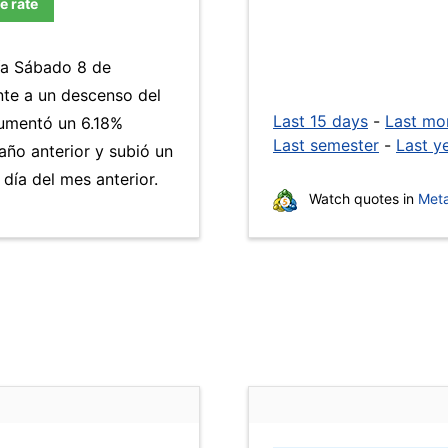
e rate
día Sábado 8 de
nte a un descenso del
Last 15 days
-
Last mo
mentó un 6.18%
Last semester
-
Last y
año anterior y subió un
ía del mes anterior.
Watch quotes in
Meta