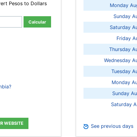
ert Pesos to Dollars
Monday Aug
Sunday Au
Calcular
Saturday A
Friday A
Thursday A
Wednesday Au
Tuesday Au
Monday Au
mbia?
Sunday Au
Saturday A
UR WEBSITE
See previous days