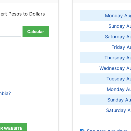
ert Pesos to Dollars
Monday Aug
Sunday Au
Calcular
Saturday A
Friday A
Thursday A
Wednesday Au
Tuesday Au
Monday Au
mbia?
Sunday Au
Saturday A
UR WEBSITE