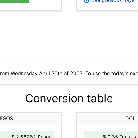
See previous days
from Wednesday April 30th of 2003. To use the today's ex
Conversion table
PESOS
DOLL
$ 2,887.82 Pesos
$ 0.35 Dollars