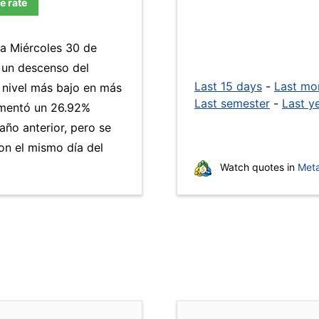
e rate
ía Miércoles 30 de
a un descenso del
Last 15 days
-
Last mo
l nivel más bajo en más
Last semester
-
Last y
entó un 26.92%
año anterior, pero se
n el mismo día del
Watch quotes in
Meta