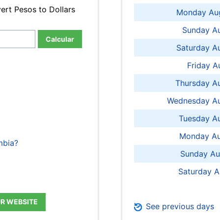
ert Pesos to Dollars
Monday Aug
Sunday Au
Calcular
Saturday A
Friday A
Thursday A
Wednesday Au
Tuesday Au
Monday Au
mbia?
Sunday Au
Saturday A
UR WEBSITE
See previous days