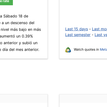
e rate
día Sábado 18 de
e a un descenso del
Last 15 days
-
Last mo
l nivel más bajo en más
Last semester
-
Last y
aumentó un 0.39%
ño anterior y subió un
día del mes anterior.
Watch quotes in
Meta