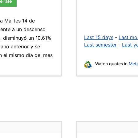
e rate
ía Martes 14 de
lente a un descenso
Last 15 days
-
Last mo
.
disminuyó un 10.61%
Last semester
-
Last y
 año anterior y se
 el mismo día del mes
Watch quotes in
Meta