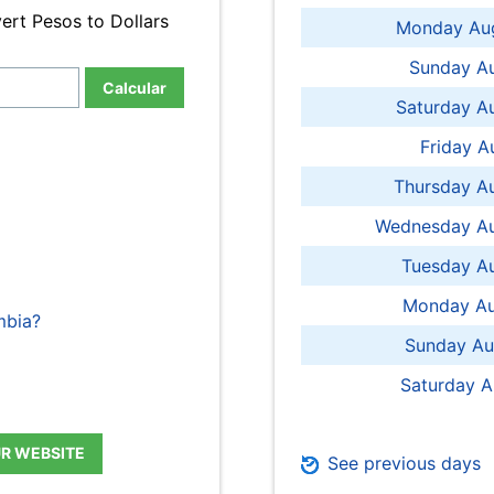
ert Pesos to Dollars
Monday Aug
Sunday Au
Calcular
Saturday A
Friday A
Thursday A
Wednesday Au
Tuesday Au
Monday Au
mbia?
Sunday Au
Saturday A
UR WEBSITE
See previous days