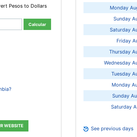
ert Pesos to Dollars
Monday Aug
Sunday Au
Calcular
Saturday A
Friday A
Thursday A
Wednesday Au
Tuesday Au
Monday Au
mbia?
Sunday Au
Saturday A
UR WEBSITE
See previous days