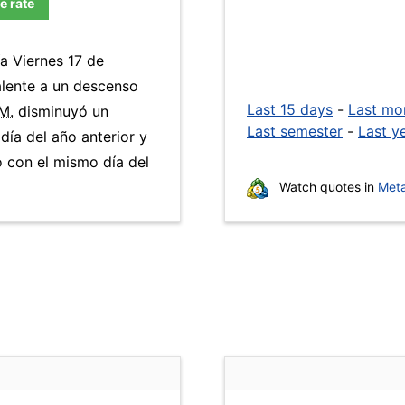
e rate
ía Viernes 17 de
alente a un descenso
Last 15 days
-
Last mo
M.
disminuyó un
Last semester
-
Last y
día del año anterior y
 con el mismo día del
Watch quotes in
Meta