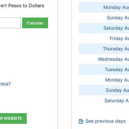
ert Pesos to Dollars
Monday Aug
Sunday Au
Calcular
Saturday A
Friday A
Thursday A
Wednesday Au
Tuesday Au
Monday Au
mbia?
Sunday Au
Saturday A
UR WEBSITE
See previous days