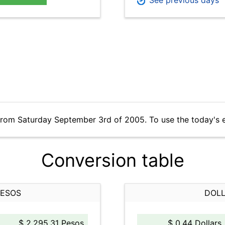
See previous days
from Saturday September 3rd of 2005. To use the today's 
Conversion table
PESOS
DOLL
$ 2,295.31 Pesos
$ 0.44 Dollars