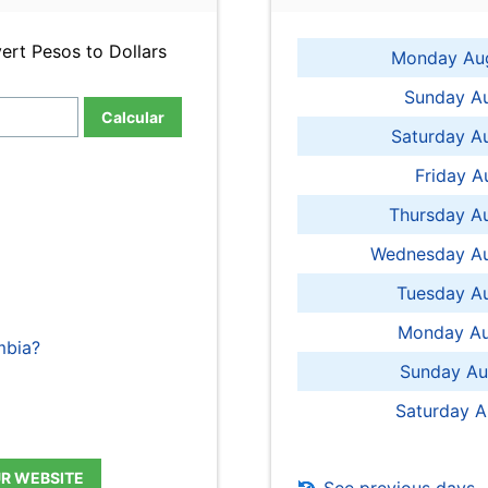
ert Pesos to Dollars
Monday Aug
Sunday Au
Calcular
Saturday A
Friday A
Thursday A
Wednesday Au
Tuesday Au
Monday Au
mbia?
Sunday Au
Saturday A
UR WEBSITE