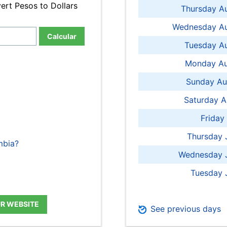
ert Pesos to Dollars
Thursday A
Wednesday Au
Calcular
Tuesday Au
Monday Au
Sunday Au
Saturday A
Friday
Thursday 
mbia?
Wednesday J
Tuesday 
UR WEBSITE
See previous days