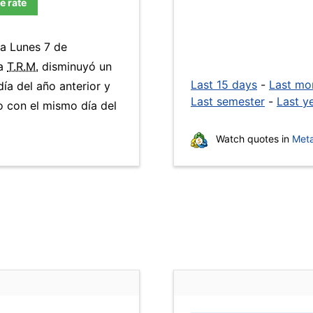
e rate
ía Lunes 7 de
La
T.R.M.
disminuyó un
Last 15 days
-
Last mo
ía del año anterior y
Last semester
-
Last y
 con el mismo día del
Watch quotes in
Meta