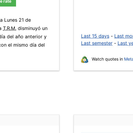
e rate
ía Lunes 21 de
La
T.R.M.
disminuyó un
Last 15 days
-
Last mo
ía del año anterior y
Last semester
-
Last y
on el mismo día del
Watch quotes in
Meta