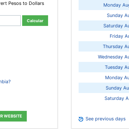
ert Pesos to Dollars
Monday Aug
Sunday Au
Calcular
Saturday A
Friday A
Thursday A
Wednesday Au
Tuesday Au
Monday Au
mbia?
Sunday Au
Saturday A
UR WEBSITE
See previous days