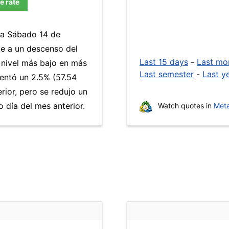
e rate
día Sábado 14 de
te a un descenso del
Last 15 days
-
Last mo
l nivel más bajo en más
Last semester
-
Last y
ntó un 2.5% (57.54
rior, pero se redujo un
día del mes anterior.
Watch quotes in
Meta