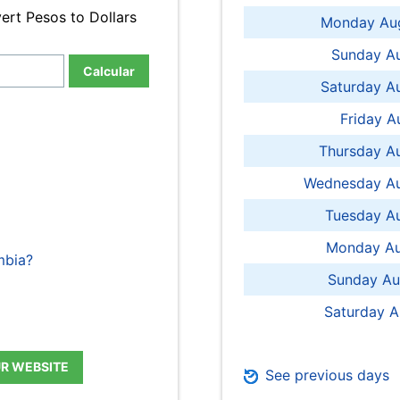
ert Pesos to Dollars
Monday Aug
Sunday Au
Calcular
Saturday A
Friday A
Thursday A
Wednesday Au
Tuesday Au
Monday Au
mbia?
Sunday Au
Saturday A
UR WEBSITE
See previous days