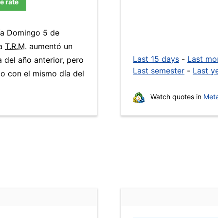
e rate
día Domingo 5 de
La
T.R.M.
aumentó un
Last 15 days
-
Last mo
 del año anterior, pero
Last semester
-
Last y
o con el mismo día del
Watch quotes in
Meta