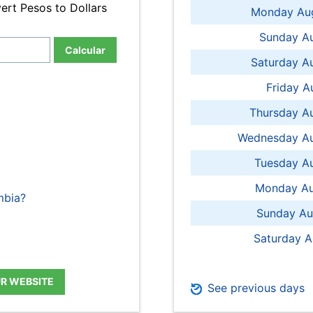
ert Pesos to Dollars
Monday Aug
Sunday Au
Calcular
Saturday A
Friday A
Thursday A
Wednesday Au
Tuesday Au
Monday Au
mbia?
Sunday Au
Saturday A
UR WEBSITE
See previous days