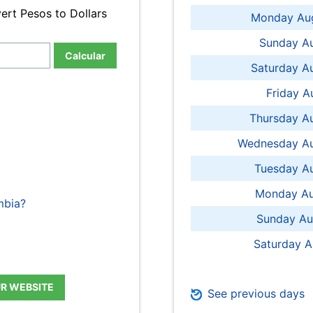
ert Pesos to Dollars
Monday Aug
Sunday Au
Calcular
Saturday A
Friday A
Thursday A
Wednesday Au
Tuesday Au
Monday Au
mbia?
Sunday Au
Saturday A
UR WEBSITE
See previous days