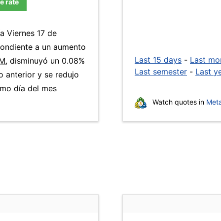
e rate
ía Viernes 17 de
pondiente a un aumento
Last 15 days
-
Last mo
M.
disminuyó un 0.08%
Last semester
-
Last y
o anterior y se redujo
smo día del mes
Watch quotes in
Meta