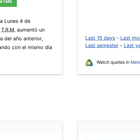
e rate
ía Lunes 4 de
a
T.R.M.
aumentó un
Last 15 days
-
Last mo
 del año anterior,
Last semester
-
Last y
ando con el mismo día
Watch quotes in
Meta