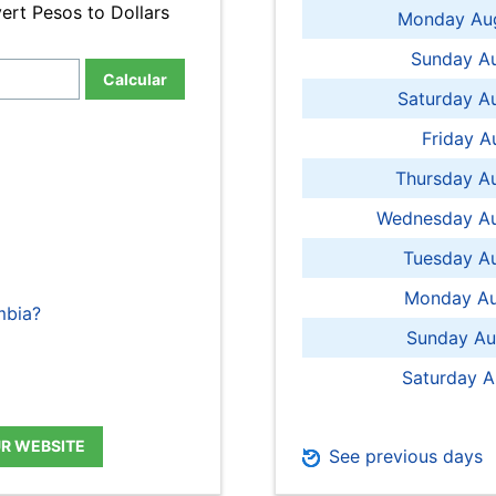
ert Pesos to Dollars
Monday Aug
Sunday Au
Calcular
Saturday A
Friday A
Thursday A
Wednesday Au
Tuesday Au
Monday Au
mbia?
Sunday Au
Saturday A
UR WEBSITE
See previous days