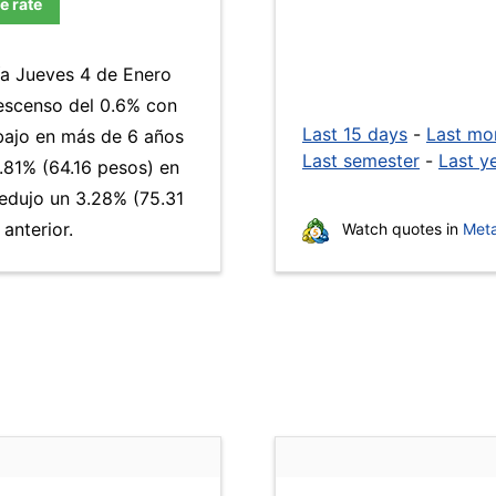
e rate
ía Jueves 4 de Enero
descenso del 0.6% con
Last 15 days
-
Last mo
 bajo en más de 6 años
Last semester
-
Last y
.81% (64.16 pesos) en
redujo un 3.28% (75.31
anterior.
Watch quotes in
Meta