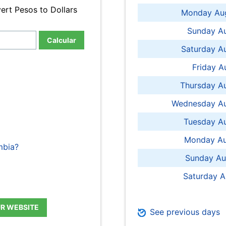
ert Pesos to Dollars
Monday Aug
Sunday Au
Calcular
Saturday A
Friday A
Thursday A
Wednesday Au
Tuesday Au
Monday Au
mbia?
Sunday Au
Saturday A
UR WEBSITE
See previous days