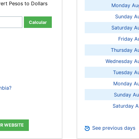
ert Pesos to Dollars
Monday Aug
Sunday Au
Calcular
Saturday A
Friday A
Thursday A
Wednesday Au
Tuesday Au
Monday Au
mbia?
Sunday Au
Saturday A
UR WEBSITE
See previous days