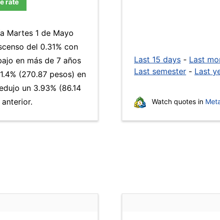
e rate
día Martes 1 de Mayo
escenso del 0.31% con
Last 15 days
-
Last mo
 bajo en más de 7 años
Last semester
-
Last y
1.4% (270.87 pesos) en
redujo un 3.93% (86.14
anterior.
Watch quotes in
Meta