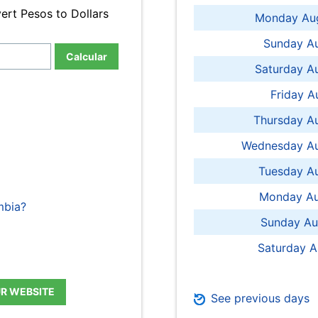
ert Pesos to Dollars
Monday Aug
Sunday Au
Calcular
Saturday A
Friday A
Thursday A
Wednesday Au
Tuesday Au
Monday Au
mbia?
Sunday Au
Saturday A
UR WEBSITE
See previous days