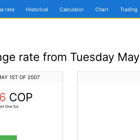
e rate
Historical
Calculator
Chart
Trading
ge rate from Tuesday May 
AY 1ST OF 2007
16
COP
nt One Six