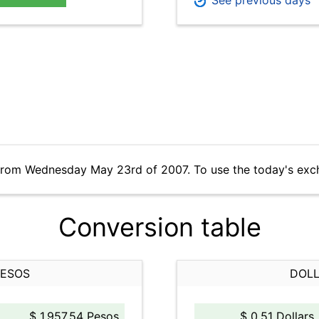
See previous days
 from Wednesday May 23rd of 2007. To use the today's exc
Conversion table
PESOS
DOLL
$ 1,957.54 Pesos
$ 0.51 Dollars