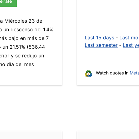
e rate
ía Miércoles 23 de
a un descenso del 1.4%
Last 15 days
-
Last mo
 más bajo en más de 7
Last semester
-
Last y
 un 21.51% (536.44
rior y se redujo un
mo día del mes
Watch quotes in
Meta