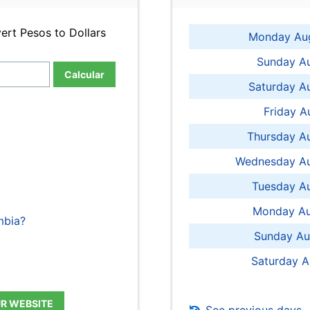
ert Pesos to Dollars
Monday Aug
Sunday Au
Calcular
Saturday A
Friday A
Thursday A
Wednesday Au
Tuesday Au
Monday Au
mbia?
Sunday Au
Saturday A
UR WEBSITE