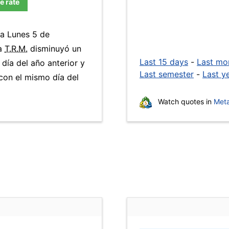
e rate
ía Lunes 5 de
La
T.R.M.
disminuyó un
Last 15 days
-
Last mo
día del año anterior y
Last semester
-
Last y
con el mismo día del
Watch quotes in
Meta