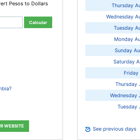
ert Pesos to Dollars
Thursday A
Wednesday Au
Calcular
Tuesday Au
Monday Au
Sunday Au
Saturday A
Friday
Thursday 
mbia?
Wednesday J
Tuesday 
UR WEBSITE
See previous days