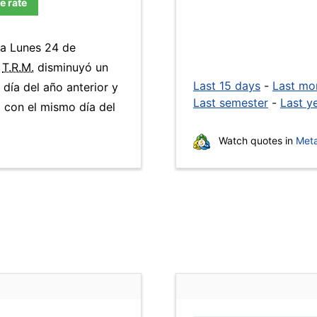
e rate
ía Lunes 24 de
a
T.R.M.
disminuyó un
Last 15 days
-
Last mo
día del año anterior y
Last semester
-
Last y
 con el mismo día del
Watch quotes in
Meta