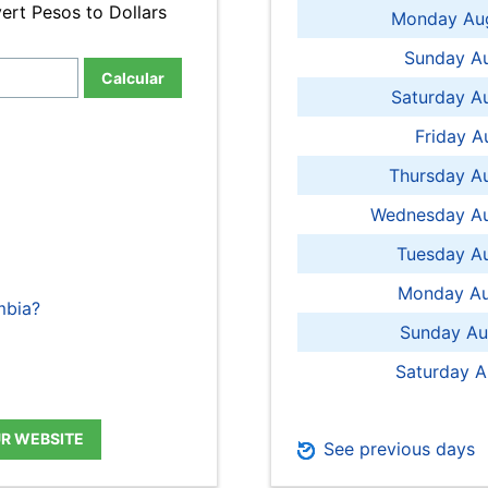
ert Pesos to Dollars
Monday Aug
Sunday Au
Calcular
Saturday A
Friday A
Thursday A
Wednesday Au
Tuesday Au
Monday Au
mbia?
Sunday Au
Saturday A
UR WEBSITE
See previous days