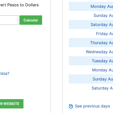
ert Pesos to Dollars
Monday Aug
Sunday Au
Calcular
Saturday A
Friday A
Thursday A
Wednesday Au
Tuesday Au
Monday Au
mbia?
Sunday Au
Saturday A
UR WEBSITE
See previous days