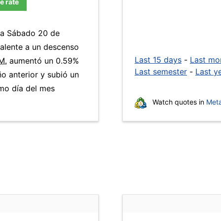
e rate
día Sábado 20 de
valente a un descenso
Last 15 days
-
Last mo
M.
aumentó un 0.59%
Last semester
-
Last y
ño anterior y subió un
mo día del mes
Watch quotes in
Meta