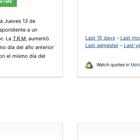
e rate
ía Jueves 13 de
spondiente a un
Last 15 days
-
Last mo
or. La
T.R.M.
aumentó
Last semester
-
Last y
mo día del año anterior
on el mismo día del
Watch quotes in
Meta