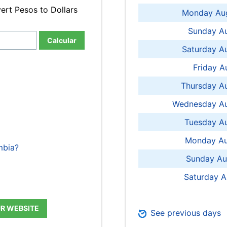
ert Pesos to Dollars
Monday Aug
Sunday Au
Calcular
Saturday A
Friday A
Thursday A
Wednesday Au
Tuesday Au
Monday Au
mbia?
Sunday Au
Saturday A
UR WEBSITE
See previous days