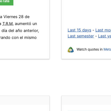
e rate
ía Viernes 28 de
La
T.R.M.
aumentó un
Last 15 days
-
Last mo
día del año anterior,
Last semester
-
Last y
arando con el mismo
Watch quotes in
Meta