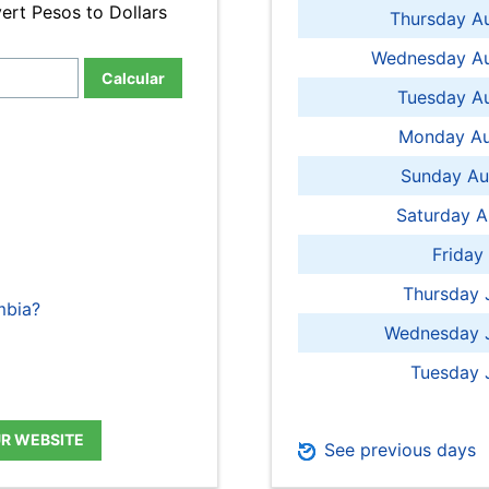
ert Pesos to Dollars
Thursday A
Wednesday Au
Calcular
Tuesday Au
Monday Au
Sunday Au
Saturday A
Friday
Thursday 
mbia?
Wednesday J
Tuesday 
UR WEBSITE
See previous days