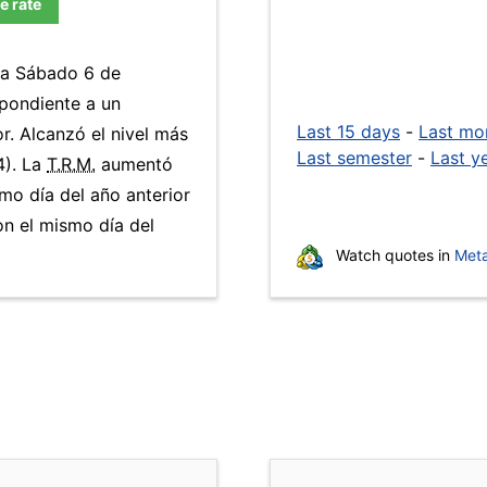
e rate
día Sábado 6 de
pondiente a un
Last 15 days
-
Last mo
r. Alcanzó el nivel más
Last semester
-
Last y
4). La
T.R.M.
aumentó
mo día del año anterior
n el mismo día del
Watch quotes in
Meta