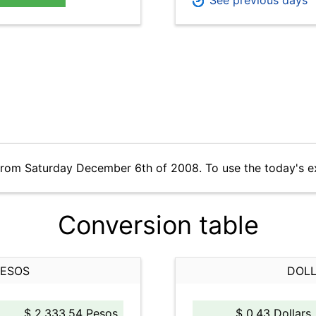
See previous days
from Saturday December 6th of 2008. To use the today's e
Conversion table
PESOS
DOLL
$ 2,333.54 Pesos
$ 0.43 Dollars