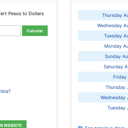
ert Pesos to Dollars
Thursday A
Wednesday Au
Calcular
Tuesday Au
Monday Au
Sunday Au
Saturday A
Friday
Thursday 
mbia?
Wednesday J
Tuesday 
UR WEBSITE