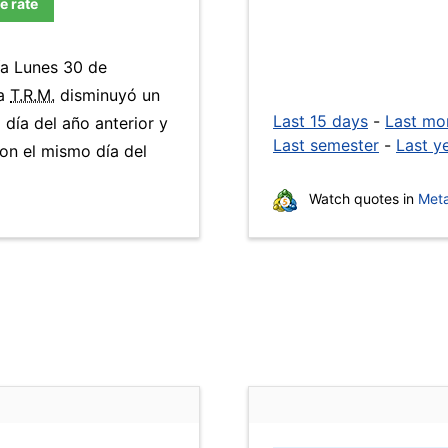
e rate
ía Lunes 30 de
La
T.R.M.
disminuyó un
Last 15 days
-
Last mo
día del año anterior y
Last semester
-
Last y
on el mismo día del
Watch quotes in
Meta