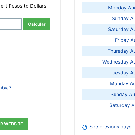
ert Pesos to Dollars
Monday Aug
Sunday Au
Calcular
Saturday A
Friday A
Thursday A
Wednesday Au
Tuesday Au
Monday Au
mbia?
Sunday Au
Saturday A
UR WEBSITE
See previous days