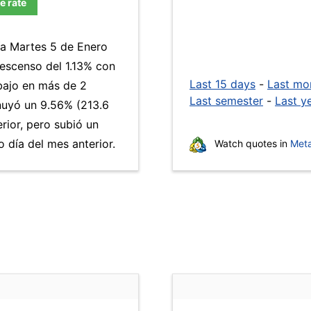
e rate
ía Martes 5 de Enero
descenso del 1.13% con
Last 15 days
-
Last mo
 bajo en más de 2
Last semester
-
Last y
uyó un 9.56% (213.6
rior, pero subió un
día del mes anterior.
Watch quotes in
Meta