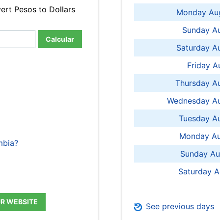
ert Pesos to Dollars
Monday Aug
Sunday Au
Calcular
Saturday A
Friday A
Thursday A
Wednesday Au
Tuesday Au
Monday Au
mbia?
Sunday Au
Saturday A
UR WEBSITE
See previous days