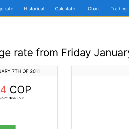
e rate
Historical
Calculator
Chart
Trading
e rate from Friday January
ARY 7TH OF 2011
94
COP
Point Nine Four