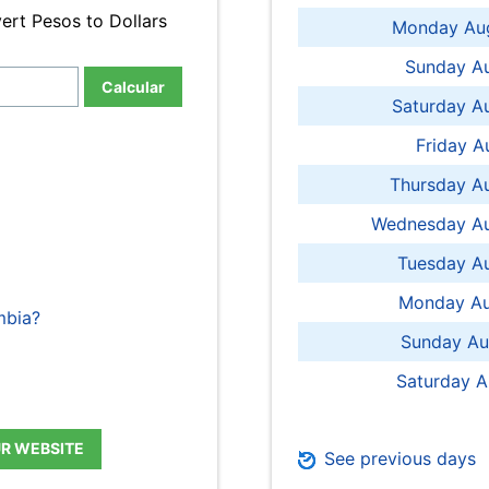
ert Pesos to Dollars
Monday Aug
Sunday Au
Calcular
Saturday A
Friday A
Thursday A
Wednesday Au
Tuesday Au
Monday Au
mbia?
Sunday Au
Saturday A
UR WEBSITE
See previous days