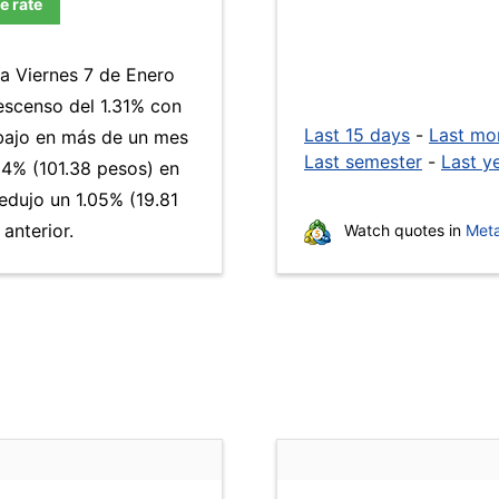
e rate
ía Viernes 7 de Enero
escenso del 1.31% con
Last 15 days
-
Last mo
s bajo en más de un mes
Last semester
-
Last y
4% (101.38 pesos) en
redujo un 1.05% (19.81
anterior.
Watch quotes in
Meta