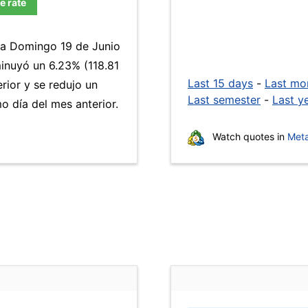
e rate
día Domingo 19 de Junio
inuyó un 6.23% (118.81
Last 15 days
-
Last mo
rior y se redujo un
Last semester
-
Last y
 día del mes anterior.
Watch quotes in
Meta