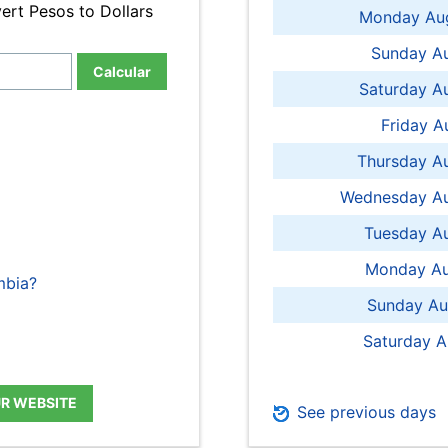
ert Pesos to Dollars
Monday Aug
Sunday Au
Calcular
Saturday A
Friday A
Thursday A
Wednesday Au
Tuesday Au
Monday Au
mbia?
Sunday Au
Saturday A
UR WEBSITE
See previous days