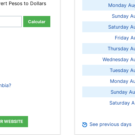
ert Pesos to Dollars
Monday Aug
Sunday Au
Calcular
Saturday A
Friday A
Thursday A
Wednesday Au
Tuesday Au
Monday Au
mbia?
Sunday Au
Saturday A
UR WEBSITE
See previous days