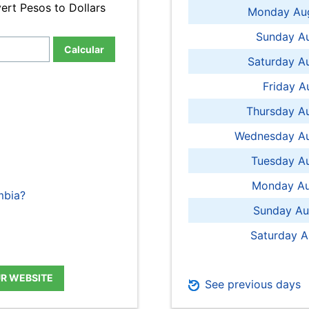
ert Pesos to Dollars
Monday Aug
Sunday Au
Calcular
Saturday A
Friday A
Thursday A
Wednesday Au
Tuesday Au
Monday Au
mbia?
Sunday Au
Saturday A
UR WEBSITE
See previous days