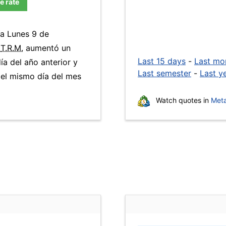
e rate
ía Lunes 9 de
a
T.R.M.
aumentó un
Last 15 days
-
Last mo
ía del año anterior y
Last semester
-
Last y
el mismo día del mes
Watch quotes in
Meta