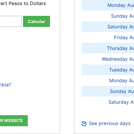
ert Pesos to Dollars
Monday Aug
Sunday Au
Calcular
Saturday A
Friday A
Thursday A
Wednesday Au
Tuesday Au
Monday Au
mbia?
Sunday Au
Saturday A
UR WEBSITE
See previous days