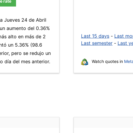
e rate
ía Jueves 24 de Abril
a un aumento del 0.36%
Last 15 days
-
Last mo
 más alto en más de 2
Last semester
-
Last y
tó un 5.36% (98.6
rior, pero se redujo un
 día del mes anterior.
Watch quotes in
Meta