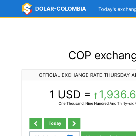
DOLAR-COLOMBIA
Today's exchang
COP exchange
OFFICIAL EXCHANGE RATE THURSDAY AP
1 USD =
1,936.
One Thousand, Nine Hundred And Thirty-six P
Today