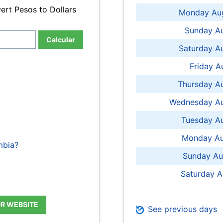
ert Pesos to Dollars
Monday Aug
Sunday Au
Calcular
Saturday A
Friday A
Thursday A
Wednesday Au
Tuesday Au
Monday Au
mbia?
Sunday Au
Saturday A
UR WEBSITE
See previous days