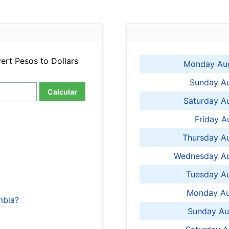
ert Pesos to Dollars
Monday Aug
Sunday Au
Calcular
Saturday A
Friday A
Thursday A
Wednesday Au
Tuesday Au
Monday Au
mbia?
Sunday Au