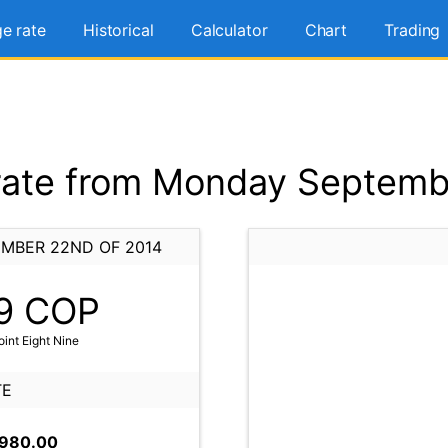
e rate
Historical
Calculator
Chart
Trading
ate from Monday Septemb
MBER 22ND OF 2014
9
COP
int Eight Nine
TE
,980.00