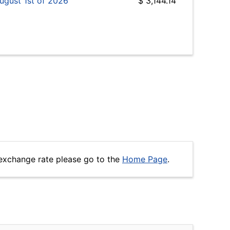
ugust 1st of 2026
$ 3,144.14
exchange rate please go to the
Home Page
.