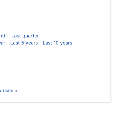
nth
-
Last quarter
ear
-
Last 5 years
-
Last 10 years
Trader 5