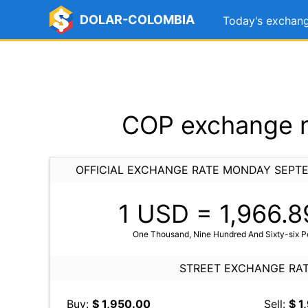
DOLAR-COLOMBIA
Today's exchang
COP exchange r
OFFICIAL EXCHANGE RATE MONDAY SEPTE
1 USD =
1,966.8
One Thousand, Nine Hundred And Sixty-six Po
STREET EXCHANGE RA
Buy:
$ 1,950.00
Sell:
$ 1