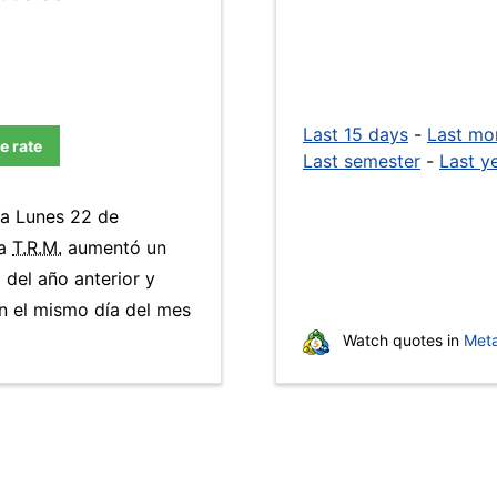
Last 15 days
-
Last mo
e rate
Last semester
-
Last y
ía Lunes 22 de
La
T.R.M.
aumentó un
 del año anterior y
n el mismo día del mes
Watch quotes in
Meta