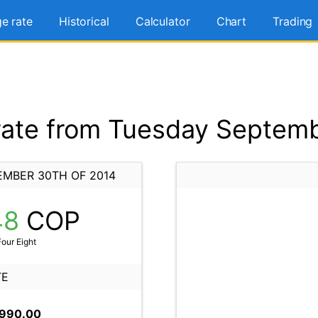
e rate
Historical
Calculator
Chart
Trading
ate from Tuesday Septemb
EMBER 30TH OF 2014
48
COP
our Eight
TE
,990.00