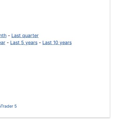
nth
-
Last quarter
ear
-
Last 5 years
-
Last 10 years
Trader 5