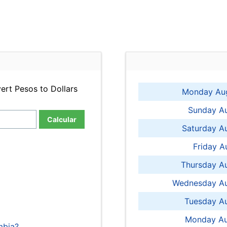
ert Pesos to Dollars
Monday Aug
Sunday Au
Calcular
Saturday A
Friday A
Thursday A
Wednesday Au
Tuesday Au
Monday Au
mbia?