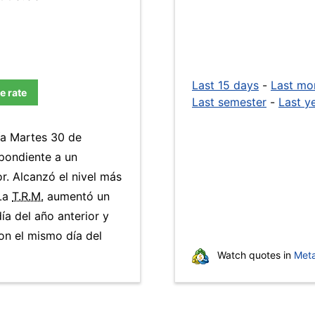
Last 15 days
-
Last mo
e rate
Last semester
-
Last y
ía Martes 30 de
pondiente a un
r. Alcanzó el nivel más
 La
T.R.M.
aumentó un
ía del año anterior y
n el mismo día del
Watch quotes in
Meta