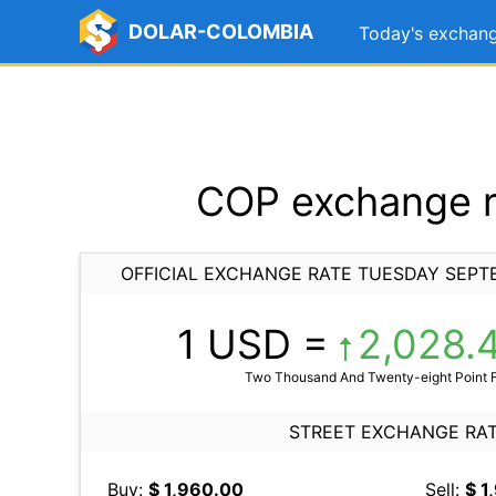
DOLAR-COLOMBIA
Today's exchang
COP exchange r
OFFICIAL EXCHANGE RATE TUESDAY SEPT
1 USD =
2,028.
Two Thousand And Twenty-eight Point F
STREET EXCHANGE RA
Buy:
$ 1,960.00
Sell:
$ 1